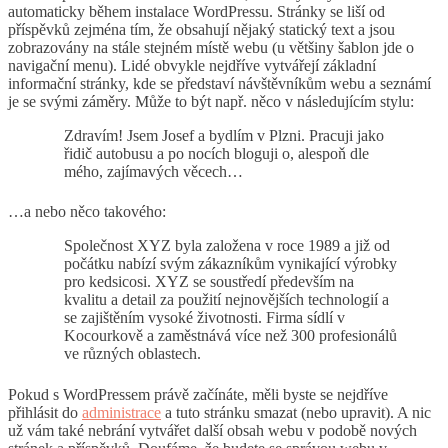
automaticky během instalace WordPressu. Stránky se liší od
příspěvků zejména tím, že obsahují nějaký statický text a jsou
zobrazovány na stále stejném místě webu (u většiny šablon jde o
navigační menu). Lidé obvykle nejdříve vytvářejí základní
informační stránky, kde se představí návštěvníkům webu a seznámí
je se svými záměry. Může to být např. něco v následujícím stylu:
Zdravím! Jsem Josef a bydlím v Plzni. Pracuji jako
řidič autobusu a po nocích bloguji o, alespoň dle
mého, zajímavých věcech…
…a nebo něco takového:
Společnost XYZ byla založena v roce 1989 a již od
počátku nabízí svým zákazníkům vynikající výrobky
pro kedsicosi. XYZ se soustředí především na
kvalitu a detail za použití nejnovějších technologií a
se zajištěním vysoké životnosti. Firma sídlí v
Kocourkově a zaměstnává více než 300 profesionálů
ve různých oblastech.
Pokud s WordPressem právě začínáte, měli byste se nejdříve
přihlásit do
administrace
a tuto stránku smazat (nebo upravit). A nic
už vám také nebrání vytvářet další obsah webu v podobě nových