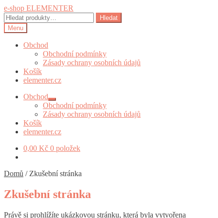
Přeskočit
Přejít
e-shop ELEMENTER
na
k
Hledat:
Hledat
navigaci
obsahu
Menu
webu
Obchod
Obchodní podmínky
Zásady ochrany osobních údajů
Košík
elementer.cz
Obchod
Expand
Obchodní podmínky
child
Zásady ochrany osobních údajů
menu
Košík
elementer.cz
0,00
Kč
0 položek
Domů
/
Zkušební stránka
Zkušební stránka
Právě si prohlížíte ukázkovou stránku, která byla vytvořena